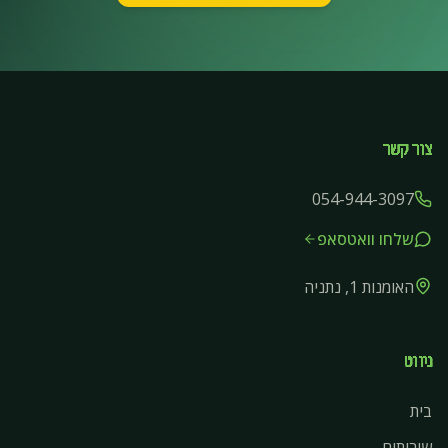
צור קשר
054-944-3097
שלחו וואטסאפ
האומנות 1, נתניה
ניווט
בית
שירותים